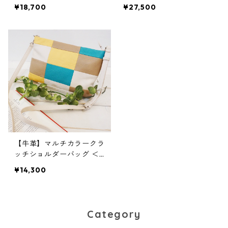
色展開> ショルダーバッ
スバッグ ショルダーバッ
¥18,700
¥27,500
グ トートバッグ 軽い
グ A4収納 軽い レザ
A4収納 W6251
ービジネスバッグ 2WAY
W9182
【牛革】マルチカラークラ
ッチショルダーバッグ ＜
ベージュ＞P5541
¥14,300
Category