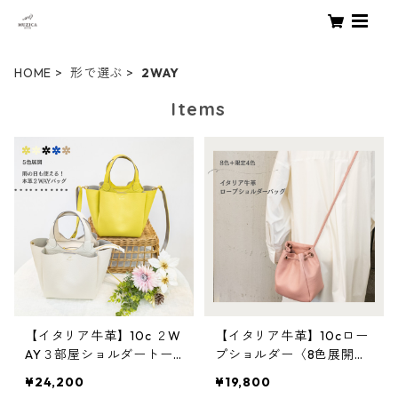
HOME
形で選ぶ
2WAY
Items
【イタリア牛革】10c ２W
【イタリア牛革】10cロー
AY３部屋ショルダートー
プショルダー〈8色展開＋
トバッグ〈5色展開〉 イ
限定4色〉 イタリア牛
¥24,200
¥19,800
タリアンレザー 本革 カ
革 軽い 本革 カラフ