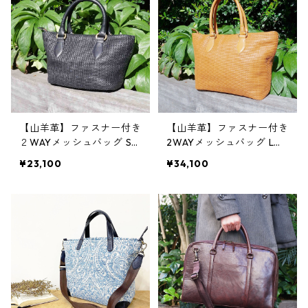
【山羊革】ファスナー付き
【山羊革】ファスナー付き
２WAYメッシュバッグ S
2WAYメッシュバッグ Lサ
サイズ〈2色展開> 山羊
イズ<2色展開> レザーメ
¥23,100
¥34,100
革 メッシュバッグ ショ
ッシュ 軽い A4収納
ルダーバッグ 軽い 柔ら
ファスナーつき トートバ
かい ファスナーつき M
ッグ ショルダーバッグ
8011
M8012