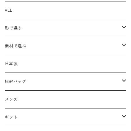
ALL
形で選ぶ
トートバッグ
素材で選ぶ
ショルダーバッグ
メッシュ
日本製
2WAY
エナメル
極軽バッグ
リュック
革Ｘ異素材コンビ
メンズ
メンズ
ビジネスバッグ
牛革
レディース
ギフト