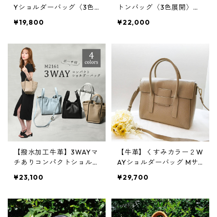
Yショルダーバッグ〈3色
トンバッグ〈3色展開〉
展開〉 本革 軽い ハン
本革 軽い ハンドバッ
¥19,800
¥22,000
ドバッグ ショルダーバッ
グ ショルダーバッグ M
グ M4231
2162
【撥水加工牛革】3WAYマ
【牛革】くすみカラー２W
チありコンパクトショルダ
AYショルダーバッグ Mサ
ーバッグ <４色展開> 牛
イズ ショルダーバッグ
¥23,100
¥29,700
革 本革 撥水 トートバ
本革 M1062
ッグ ショルダーバッグ
軽い M2161