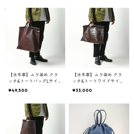
ラフル 牛革 レザーバッ
ル カラフルレザー M4
グ M3038
022
【水牛革】ムラ染め クラ
【水牛革】ムラ染め クラ
ッチ&トートバッグLサイ
ッチ&トートワイドサイ
ズ 本革 クラッチバッ
ズ 本革 クラッチバッ
¥49,500
¥33,000
グ A4収納 軽い W30
グ A4収納 軽い W30
03
0