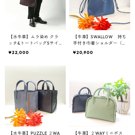
【水牛革】ムラ染め クラ
【牛革】SWALLOW 持ち
ッチ&トートバッグSサイ
手付き巾着ショルダー〈3
ズ 本革 クラッチバッ
色展開〉 本革 牛革 レ
¥22,000
¥20,900
グ A4収納 軽い W30
ザーバッグ M4112
01
【水牛革】PUZZLE ２WA
【牛革】２WAYミニボス