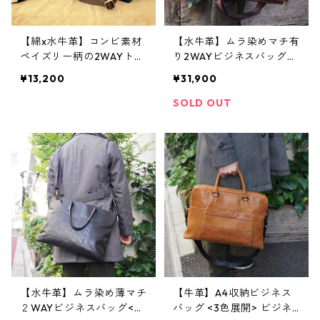
【綿x水牛革】コンビ素材
【水牛革】ムラ染めマチ有
ペイズリー柄の2WAYトー
り2WAYビジネスバッグ
トバッグLサイズ <3色展
〈3色展開〉 本革 A4収
¥13,200
¥31,900
開> 軽い ショルダー
納 トートバッグ ショル
本革 M9142
ダーバッグ 丈夫 軽い
SOLD OUT
W6252
【水牛革】ムラ染め薄マチ
【牛革】A4収納ビジネス
２WAYビジネスバッグ<4
バッグ <3色展開> ビジネ