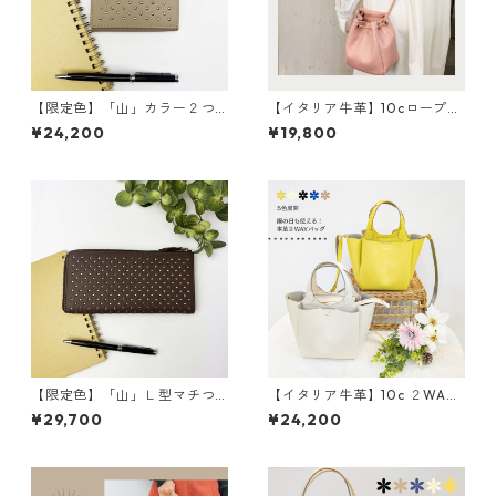
【限定色】「山」カラー２つ
【イタリア牛革】10cロープシ
折り財布 <4色展開> 本革
ョルダー〈8色展開＋限定4
¥24,200
¥19,800
牛革 レザーウォレット 革
色〉 イタリア牛革 軽い
財布 折り畳み財布 カラフ
本革 カラフル カラフルレ
ル M6091
ザー M4022
【限定色】「山」Ｌ型マチつ
【イタリア牛革】10c ２WAY
き長財布<４色展開> 本革
３部屋ショルダートートバッ
¥29,700
¥24,200
レザーウォレット 革小物
グ〈5色展開〉 イタリアンレ
革財布 カラフル M6092
ザー 本革 カラフル 牛
革 レザーバッグ M3038