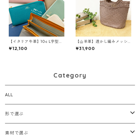
【イタリア牛革】10c L字型マ
【山羊革】透かし編みメッシ
チつき長財布<11色展開> 本
ュトートバッグ Sサイズ<４色
¥12,100
¥31,900
革 レザーウォレット 革小
展開> 手編み ハンドメイ
物 革財布 カラフル M1107
ド レザーメッシュ トート
バッグ M2001
Category
ALL
形で選ぶ
トートバッグ
素材で選ぶ