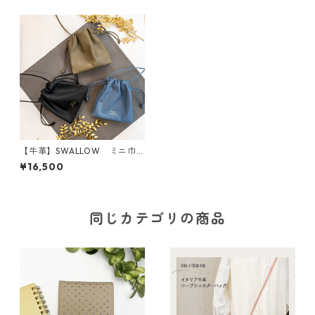
【牛革】SWALLOW ミニ巾
着ショルダー３WAY＜3色展開
¥16,500
＞ 本革 レザーバッグ M41
11
同じカテゴリの商品