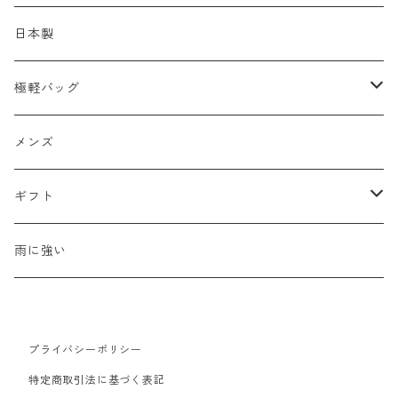
ショルダーバッグ
メッシュ
日本製
2WAY
エナメル
極軽バッグ
リュック
革Ｘ異素材コンビ
メンズ
メンズ
ビジネスバッグ
牛革
レディース
ギフト
ハンドバッグ
水牛革
母の日
雨に強い
ウォレット・革小物
山羊革
新生活
プライバシーポリシー
豚革
バレンタイン
特定商取引法に基づく表記