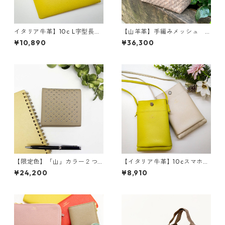
イタリア牛革】10c L字型長財
【山羊革】手編みメッシュ
布<13色展開> 本革 レザー
シンプルトートバッグ Sサイズ
¥10,890
¥36,300
ウォレット 革小物 革財
<5色展開> 軽い 本革 高級
布 カラフル M1019
感 イントレチャート ハン
ドメイド 和装 M8621
【限定色】「山」カラー２つ
【イタリア牛革】10cスマホシ
折り財布 <4色展開> 本革
ョルダーポーチ 本革 スマ
¥24,200
¥8,910
牛革 レザーウォレット 革
ホショルダー ショルダーポ
財布 折り畳み財布 カラフ
ーチ M3037
ル M6091