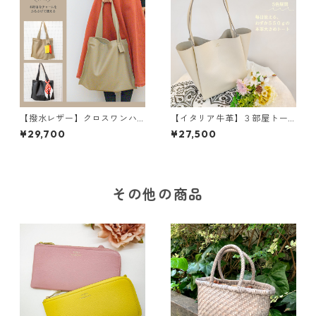
【撥水レザー】クロスワンハ
【イタリア牛革】３部屋トー
ンドルバッグ＜2色展開＞ M
トバッグ〈5色展開〉 イタリ
¥29,700
¥27,500
6041
アンレザー 本革 カラフ
ル 牛革 レザーバッグ M3
040
その他の商品