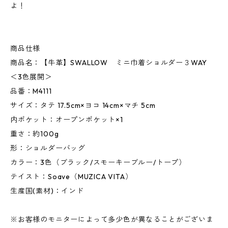
よ！
商品仕様
商品名：【牛革】SWALLOW ミニ巾着ショルダー３WAY
＜3色展開＞
品番：M4111
サイズ：タテ 17.5cm×ヨコ 14cm×マチ 5cm
内ポケット：オープンポケット×1
重さ：約100g
形：ショルダーバッグ
カラー：3色（ブラック/スモーキーブルー/トープ）
テイスト：Soave（MUZICA VITA）
生産国(素材)：インド
※お客様のモニターによって多少色が異なることがございま