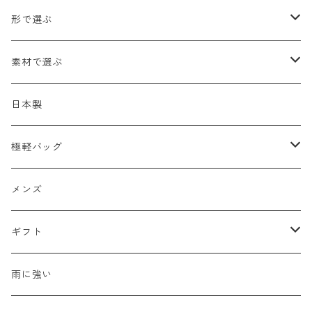
形で選ぶ
トートバッグ
素材で選ぶ
ショルダーバッグ
メッシュ
日本製
2WAY
エナメル
極軽バッグ
リュック
革Ｘ異素材コンビ
メンズ
メンズ
ビジネスバッグ
牛革
レディース
ギフト
ハンドバッグ
水牛革
母の日
雨に強い