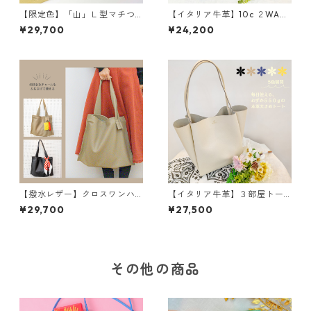
【限定色】「山」Ｌ型マチつ
【イタリア牛革】10c ２WAY
き長財布<４色展開> 本革
３部屋ショルダートートバッ
¥29,700
¥24,200
レザーウォレット 革小物
グ〈5色展開〉 イタリアンレ
革財布 カラフル M6092
ザー 本革 カラフル 牛
革 レザーバッグ M3038
【撥水レザー】クロスワンハ
【イタリア牛革】３部屋トー
ンドルバッグ＜2色展開＞ M
トバッグ〈5色展開〉 イタリ
¥29,700
¥27,500
6041
アンレザー 本革 カラフ
ル 牛革 レザーバッグ M3
040
その他の商品