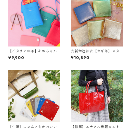
【イタリア牛革】あめちゃん
☆新色追加☆【ヤギ革】メタ
スマホショルダーポーチ<５色
リックカラー２つ折り財布
¥9,900
¥10,890
展開> ポップカラー 本革
本革 ヤギ革 レザーウォレ
スマホショルダー ショルダ
ット 革財布 折り畳み財
ーポーチ M2187
布 カラフル M1018M
【牛革】にゃんともかわいい
【豚革】エナメル極軽Ａ４ト