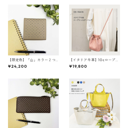
【限定色】「山」カラー２つ
【イタリア牛革】10cロープシ
折り財布 <4色展開> 本革
ョルダー〈8色展開＋限定4
¥24,200
¥19,800
牛革 レザーウォレット 革
色〉 イタリア牛革 軽い
財布 折り畳み財布 カラフ
本革 カラフル カラフルレ
ル M6091
ザー M4022