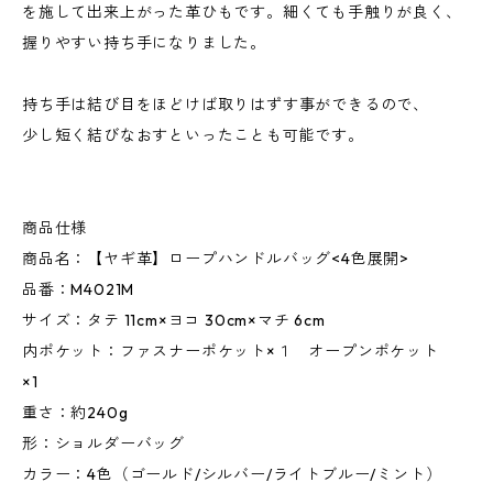
を施して出来上がった革ひもです。細くても手触りが良く、
握りやすい持ち手になりました。
持ち手は結び目をほどけば取りはずす事ができるので、
少し短く結びなおすといったことも可能です。
商品仕様
商品名：【ヤギ革】ロープハンドルバッグ<4色展開>
品番：M4021M
サイズ：タテ 11cm×ヨコ 30cm×マチ 6cm
内ポケット：ファスナーポケット×１ オープンポケット
×1
重さ：約240g
形：ショルダーバッグ
カラー：4色（ゴールド/シルバー/ライトブルー/ミント）