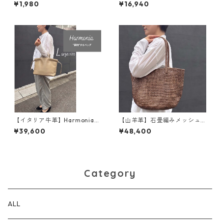
ハンドルカバー大〈22色展
ートバッグ<18色展開>170091
¥1,980
¥16,940
開〉 ネコ ネコグッズ ハン
ドルカバー 本革 MadeinJA
PAN M1051
【イタリア牛革】Harmonia
【山羊革】石畳編みメッシュ
Lサイズ〈4色展開〉 M5092
トートバッグ Sサイズ 本革
¥39,600
¥48,400
軽い 柔らかい 高級感 ハ
イエンド M8421
Category
ALL