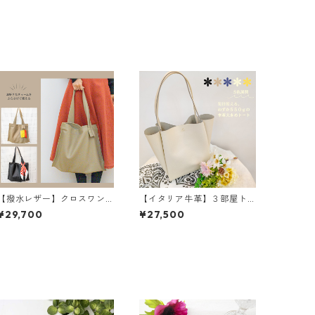
【撥水レザー】クロスワン
【イタリア牛革】３部屋ト
ハンドルバッグ＜2色展開
ートバッグ〈5色展開〉 イ
¥29,700
¥27,500
＞ M6041
タリアンレザー 本革 カ
ラフル 牛革 レザーバッ
グ M3040