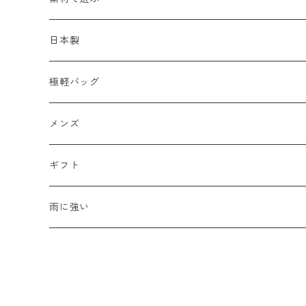
ショルダーバッグ
メッシュ
日本製
2WAY
エナメル
極軽バッグ
リュック
革Ｘ異素材コンビ
メンズ
メンズ
ビジネスバッグ
牛革
レディース
ギフト
ハンドバッグ
水牛革
母の日
雨に強い
ウォレット・革小物
山羊革
新生活
豚革
バレンタイン