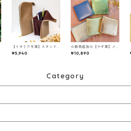
【イタリア牛革】スタンド
☆新色追加☆【ヤギ革】メ
S
型ペンケース 本革 イタ
タリックカラー２つ折り財
¥5,940
¥10,890
本
リアンレザー 牛革 ペン
布 本革 ヤギ革 レザー
ケース レザー雑貨 カラ
ウォレット 革財布 折り
フルレザー M1020
畳み財布 カラフル M1018
M
Category