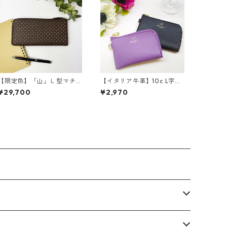
【限定色】「山」Ｌ型マチ
【イタリア牛革】10c L字型
つき長財布<４色展開> 本
ミニポーチ<新色追加☆>
¥29,700
¥2,970
革 レザーウォレット 革
本革 牛革 ポーチ カー
小物 革財布 カラフル M
ドケース コインケース m
6092
adeinJAPAN M3034