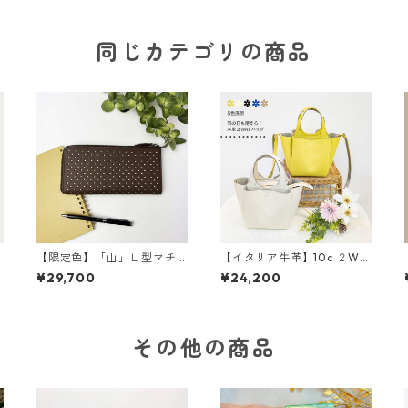
同じカテゴリの商品
プ
【限定色】「山」Ｌ型マチ
【イタリア牛革】10c ２WA
つき長財布<４色展開> 本
Y３部屋ショルダートートバ
¥29,700
¥24,200
革 レザーウォレット 革
ッグ〈5色展開〉 イタリア
小物 革財布 カラフル M
ンレザー 本革 カラフ
6092
ル 牛革 レザーバッグ M
3038
その他の商品