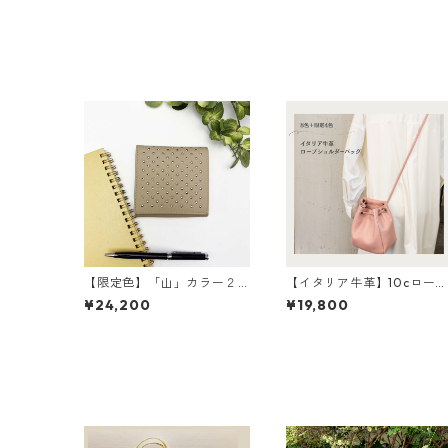
【限定色】「山」カラー２
【イタリア牛革】10cロー
つ折り財布 <4色展開> 本
ショルダー〈8色展開＋限定
¥24,200
¥19,800
革 牛革 レザーウォレッ
4色〉 イタリア牛革 軽
ト 革財布 折り畳み財
い 本革 カラフル カラ
布 カラフル M6091
フルレザー M4022