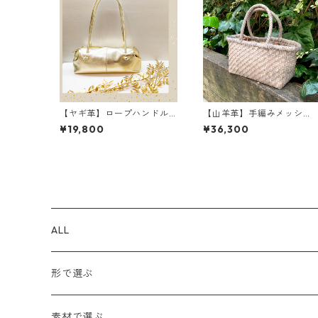
【ヤギ革】ロープハンドル
【山羊革】手編みメッシ
バッグ＜メタリックカラー4
ュ シンプルトートバッグ 
¥19,800
¥36,300
色展開＞ 軽い 本革 カ
サイズ<5色展開> 軽い 
ラフルレザー M4021M
革 高級感 イントレチャ
ート ハンドメイド 和
装 M8621
ALL
形で選ぶ
トートバッグ
素材で選ぶ