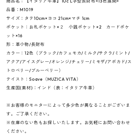
商品名：【イタリア牛革】10c L字型長財布<13色展開>
品番：M1019
サイズ：タテ10cm×ヨコ 21cm×マチ 1cm
ポケット：お札ポケット×２ 小銭ポケット×2 カードポケ
ット×16
形：革小物/長財布
カラー：12色（ブラック/カフェモカ/ミルク/サクラ/ミント/
アクア/アイスグレー/オレンジ/チェリー/ミモザ/アボカド/ス
トロベリー/ブルーベリー）
テイスト：Soave（MUZICA VITA）
生産国(素材)：インド（表：イタリア牛革）
※お客様のモニターによって多少色が異なることがございま
す。ご了承ください。
※在庫のない色もお探しいたします。お気軽にお問い合わせ
ください。