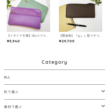
【イタリア牛革】10cスクエア
【限定色】「山」Ｌ型マチつ
２段ポーチ<新色追加☆> 本
き長財布<４色展開> 本革
¥5,940
¥29,700
革 牛革 カラフル ポー
レザーウォレット 革小物
チ お財布 madeinJAPAN
革財布 カラフル M6092
M3036
Category
ALL
形で選ぶ
トートバッグ
素材で選ぶ