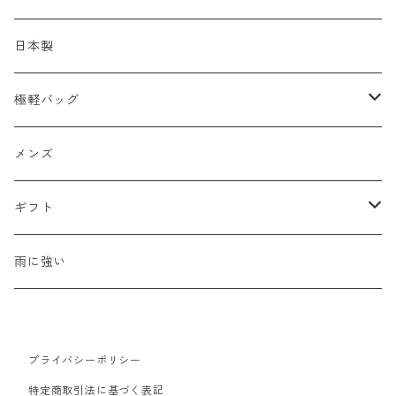
ショルダーバッグ
メッシュ
日本製
2WAY
エナメル
極軽バッグ
リュック
革Ｘ異素材コンビ
メンズ
メンズ
ビジネスバッグ
牛革
レディース
ギフト
ハンドバッグ
水牛革
母の日
雨に強い
ウォレット・革小物
山羊革
新生活
プライバシーポリシー
豚革
バレンタイン
特定商取引法に基づく表記