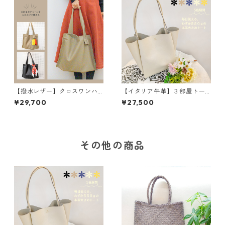
【撥水レザー】クロスワンハ
【イタリア牛革】３部屋トー
ンドルバッグ＜2色展開＞ M
トバッグ〈5色展開〉 イタリ
¥29,700
¥27,500
6041
アンレザー 本革 カラフ
ル 牛革 レザーバッグ M3
040
その他の商品