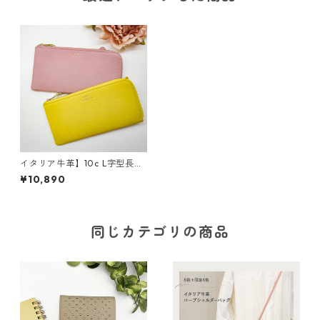
イタリア牛革】10c L字型長財
布<13色展開> 本革 レザー
¥10,890
ウォレット 革小物 革財
布 カラフル M1019
同じカテゴリの商品