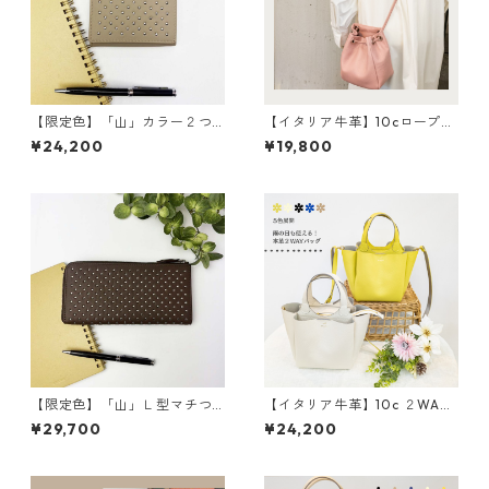
【限定色】「山」カラー２つ
【イタリア牛革】10cロープシ
折り財布 <4色展開> 本革
ョルダー〈8色展開＋限定4
¥24,200
¥19,800
牛革 レザーウォレット 革
色〉 イタリア牛革 軽い
財布 折り畳み財布 カラフ
本革 カラフル カラフルレ
ル M6091
ザー M4022
【限定色】「山」Ｌ型マチつ
【イタリア牛革】10c ２WAY
き長財布<４色展開> 本革
３部屋ショルダートートバッ
¥29,700
¥24,200
レザーウォレット 革小物
グ〈5色展開〉 イタリアンレ
革財布 カラフル M6092
ザー 本革 カラフル 牛
革 レザーバッグ M3038