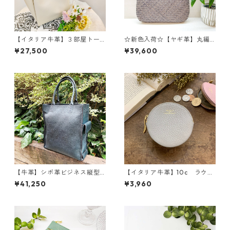
【イタリア牛革】３部屋トー
☆新色入荷☆【ヤギ革】丸編
トバッグ〈5色展開〉 イタリ
みメッシュトートバッグ ラ
¥27,500
¥39,600
アンレザー 本革 カラフ
ウンドタイプ<7色展開> ゴー
ル 牛革 レザーバッグ M3
トレザー 軽い 本革 高級
040
感 イントレチャート ハン
ドメイド 和装 M4013
【牛革】シボ革ビジネス縦型
【イタリア牛革】10c ラウン
トート<3色展開> 日本牛革
ドコインケース<12色展開>
¥41,250
¥3,960
日本生産 ビジネスバッグ A
本革 レザーウォレット カ
４収納 ブリーフケース W9
ラフル イタリアンレザー
142
小銭入れ M1012