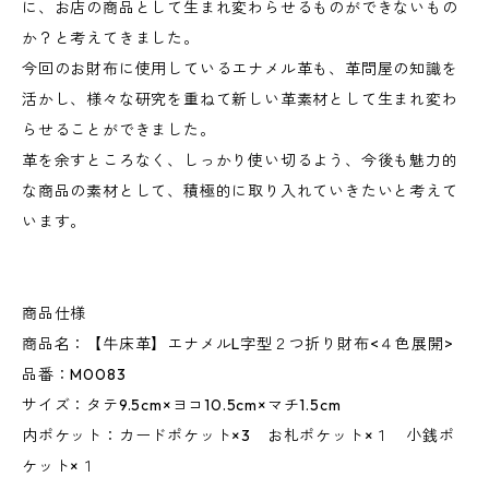
に、お店の商品として生まれ変わらせるものができないもの
か？と考えてきました。
今回のお財布に使用しているエナメル革も、革問屋の知識を
活かし、様々な研究を重ねて新しい革素材として生まれ変わ
らせることができました。
革を余すところなく、しっかり使い切るよう、今後も魅力的
な商品の素材として、積極的に取り入れていきたいと考えて
います。
商品仕様
商品名：【牛床革】エナメルL字型２つ折り財布<４色展開>
品番：M0083
サイズ：タテ9.5cm×ヨコ10.5cm×マチ1.5cm
内ポケット：カードポケット×3 お札ポケット×１ 小銭ポ
ケット×１