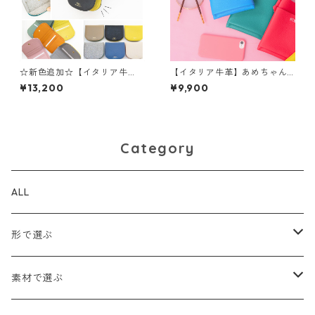
☆新色追加☆【イタリア牛
【イタリア牛革】あめちゃん
革】COMBI二つ折り財布 バ
スマホショルダーポーチ<５色
¥13,200
¥9,900
イカラー6色展開 M5081
展開> ポップカラー 本革
スマホショルダー ショルダ
ーポーチ M2187
Category
ALL
形で選ぶ
トートバッグ
素材で選ぶ