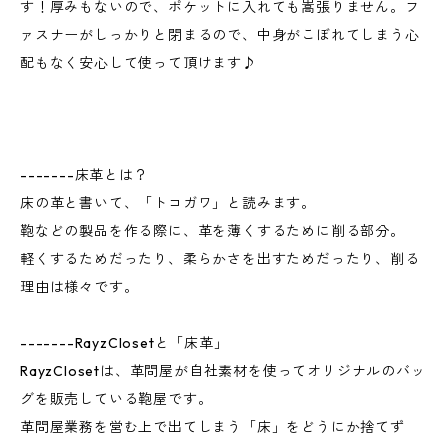
す！厚みもないので、ポケットに入れても嵩張りません。フ
ァスナーがしっかりと閉まるので、中身がこぼれてしまう心
配もなく安心して使って頂けます♪
-------床革とは？
床の革と書いて、「トコガワ」と読みます。
鞄などの製品を作る際に、革を薄くするために削る部分。
軽くするためだったり、柔らかさを出すためだったり、削る
理由は様々です。
-------RayzClosetと「床革」
RayzClosetは、革問屋が自社素材を使ってオリジナルのバッ
グを販売している鞄屋です。
革問屋業務を営む上で出てしまう「床」をどうにか捨てず