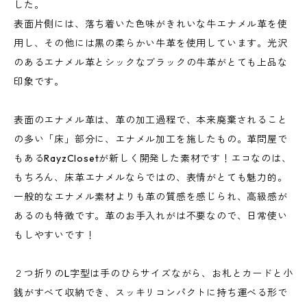
した。
表面片側には、落ち着いた色味がきれいな牛エナメル革を使
用し、その他には黒の柔らかい牛革を使用しています。光沢
のあるエナメル革とシックなブラックの牛革がとても上品な
印象です。
表面のエナメル革は、革の加工過程で、本来廃棄されること
の多い「床」部分に、エナメル加工を施したもの。革問屋で
もあるRayzClosetが新しく開発した素材です！エコなのは、
もちろん、床革エナメルならではの、表情がとても魅力的。
一般的なエナメル素材よりも革の質感を感じられ、高級感が
あるのも特徴です。革のお手入れがは不要なので、日常使い
もしやすいです！
２つ折りのL字型は手のひらサイズながら、お札とカードと小
銭がすべて収納でき、スッキリコンパクトに持ち運べる形で