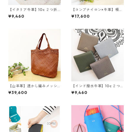
【イタリア牛革】10c ２つ折
【コンブナイロン×牛革】極軽
り財布<20色展開> 本革 牛
バイカラートートバッグ 軽
¥9,460
¥17,600
革 レザーウォレット 革財
い 撥水 M5056
布 折り畳み財布 カラフ
ル M1018
【山羊革】透かし編みメッシ
【インド撥水牛革】10c ２つ
ュトートバッグ Lサイズ<４色
折り財布<限定4色> 本革 牛
¥39,600
¥9,460
展開> 手編み ハンドメイ
革 レザーウォレット 革財
ド レザーメッシュ トート
布 折り畳み財布 カラフ
バッグ M2002
ル M1018