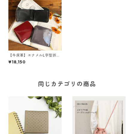
【牛床革】エナメルL字型折り
畳み財布〈4色展開〉 レザー
¥18,150
ウォレット 牛革 エナメ
ル ２つ折り財布 L字 オー
ルレザー サスティナブル M
0083
同じカテゴリの商品