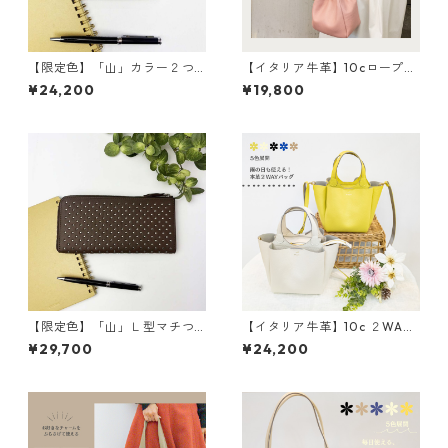
【限定色】「山」カラー２つ
【イタリア牛革】10cロープシ
折り財布 <4色展開> 本革
ョルダー〈8色展開＋限定4
¥24,200
¥19,800
牛革 レザーウォレット 革
色〉 イタリア牛革 軽い
財布 折り畳み財布 カラフ
本革 カラフル カラフルレ
ル M6091
ザー M4022
【限定色】「山」Ｌ型マチつ
【イタリア牛革】10c ２WAY
き長財布<４色展開> 本革
３部屋ショルダートートバッ
¥29,700
¥24,200
レザーウォレット 革小物
グ〈5色展開〉 イタリアンレ
革財布 カラフル M6092
ザー 本革 カラフル 牛
革 レザーバッグ M3038