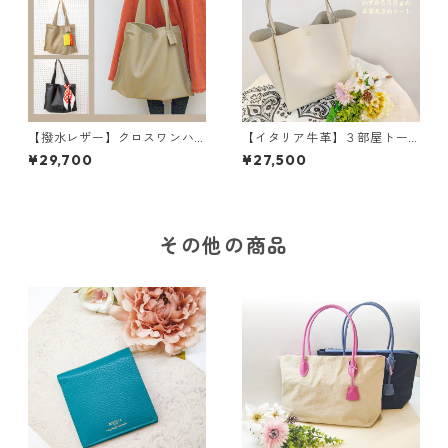
【撥水レザー】クロスワンハ
【イタリア牛革】３部屋トー
ンドルバッグ＜2色展開＞ M
トバッグ〈5色展開〉 イタリ
¥29,700
¥27,500
6041
アンレザー 本革 カラフ
ル 牛革 レザーバッグ M3
040
その他の商品