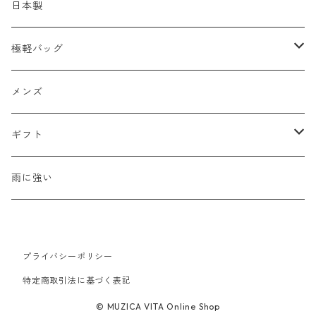
ショルダーバッグ
メッシュ
日本製
2WAY
エナメル
極軽バッグ
リュック
革Ｘ異素材コンビ
メンズ
メンズ
ビジネスバッグ
牛革
レディース
ギフト
ハンドバッグ
水牛革
母の日
雨に強い
ウォレット・革小物
山羊革
新生活
プライバシーポリシー
豚革
バレンタイン
特定商取引法に基づく表記
© MUZICA VITA Online Shop