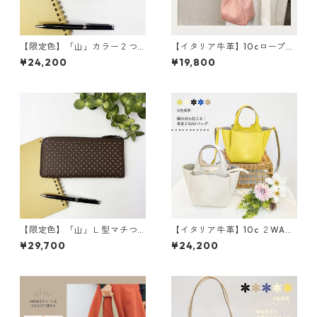
【限定色】「山」カラー２つ
【イタリア牛革】10cロープシ
折り財布 <4色展開> 本革
ョルダー〈8色展開＋限定4
¥24,200
¥19,800
牛革 レザーウォレット 革
色〉 イタリア牛革 軽い
財布 折り畳み財布 カラフ
本革 カラフル カラフルレ
ル M6091
ザー M4022
【限定色】「山」Ｌ型マチつ
【イタリア牛革】10c ２WAY
き長財布<４色展開> 本革
３部屋ショルダートートバッ
¥29,700
¥24,200
レザーウォレット 革小物
グ〈5色展開〉 イタリアンレ
革財布 カラフル M6092
ザー 本革 カラフル 牛
革 レザーバッグ M3038