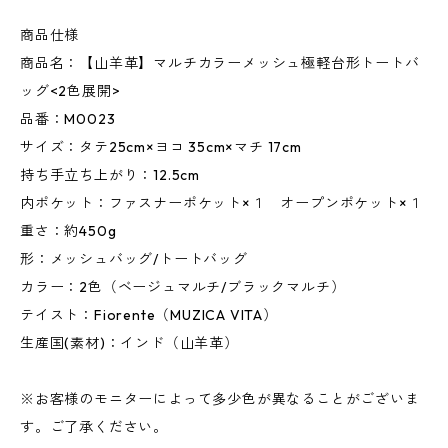
商品仕様
商品名：【山羊革】マルチカラーメッシュ極軽台形トートバ
ッグ<2色展開>
品番：M0023
サイズ：タテ25cm×ヨコ 35cm×マチ 17cm
持ち手立ち上がり：12.5cm
内ポケット：ファスナーポケット×１ オープンポケット×１
重さ：約450g
形：メッシュバッグ/トートバッグ
カラー：2色（ベージュマルチ/ブラックマルチ）
テイスト：Fiorente（MUZICA VITA）
生産国(素材)：インド（山羊革）
※お客様のモニターによって多少色が異なることがございま
す。ご了承ください。