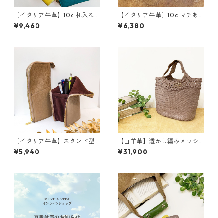
【イタリア牛革】10c 札入れ
【イタリア牛革】10c マチあ
付きラウンドファスナーウォ
りポーチ〈10色展開〉 イタ
¥9,460
¥6,380
レット<11色展開> 本革 牛
リアンレザー 本革 革小
革 レザーウォレット コン
物 カラフル 牛革 レザー
パクト ミニ財布 M1105
ポーチ M1013
【イタリア牛革】スタンド型
【山羊革】透かし編みメッシ
ペンケース 本革 イタリア
ュトートバッグ Sサイズ<４色
¥5,940
¥31,900
ンレザー 牛革 ペンケー
展開> 手編み ハンドメイ
ス レザー雑貨 カラフルレ
ド レザーメッシュ トート
ザー M1020
バッグ M2001