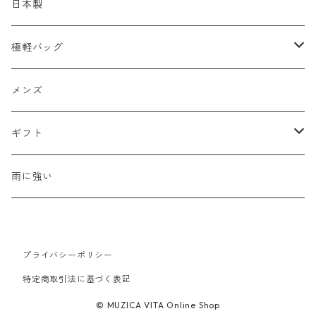
ショルダーバッグ
メッシュ
日本製
2WAY
エナメル
極軽バッグ
リュック
革Ｘ異素材コンビ
メンズ
メンズ
ビジネスバッグ
牛革
レディース
ギフト
ハンドバッグ
水牛革
母の日
雨に強い
ウォレット・革小物
山羊革
新生活
プライバシーポリシー
豚革
バレンタイン
特定商取引法に基づく表記
© MUZICA VITA Online Shop