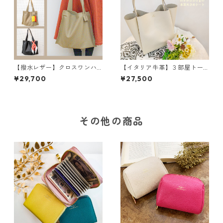
【撥水レザー】クロスワンハ
【イタリア牛革】３部屋トー
ンドルバッグ＜2色展開＞ M
トバッグ〈5色展開〉 イタリ
¥29,700
¥27,500
6041
アンレザー 本革 カラフ
ル 牛革 レザーバッグ M3
040
その他の商品