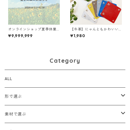
オンラインショップ夏季休業
【牛革】にゃんともかわいい
のお知らせ
ハンドルカバー大〈22色展
¥9,999,999
¥1,980
開〉 ネコ ネコグッズ ハン
ドルカバー 本革 MadeinJA
PAN M1051
Category
ALL
形で選ぶ
トートバッグ
素材で選ぶ