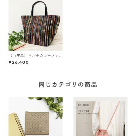
【山羊革】マルチカラーメッ
シュ極軽台形トートバッグ〈2
¥26,400
色展開〉 本革 レザーメッ
シュ トートバッグ カラフ
ルレザー 軽い M0023
同じカテゴリの商品