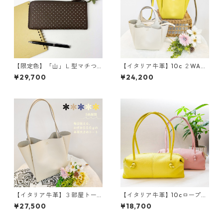
【限定色】「山」Ｌ型マチつ
【イタリア牛革】10c ２WAY
き長財布<４色展開> 本革
３部屋ショルダートートバッ
¥29,700
¥24,200
レザーウォレット 革小物
グ〈5色展開〉 イタリアンレ
革財布 カラフル M6092
ザー 本革 カラフル 牛
革 レザーバッグ M3038
【イタリア牛革】３部屋トー
【イタリア牛革】10cロープハ
トバッグ〈5色展開〉 イタリ
ンドルバッグ〈7色展開〉 イ
¥27,500
¥18,700
アンレザー 本革 カラフ
タリア牛革 軽い 本革 カ
ル 牛革 レザーバッグ M3
ラフル カラフルレザー M4