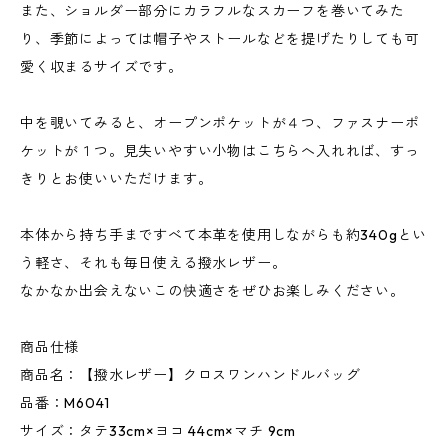
また、ショルダー部分にカラフルなスカーフを巻いてみた
り、季節によっては帽子やストールなどを提げたりしても可
愛く収まるサイズです。
中を覗いてみると、オープンポケットが４つ、ファスナーポ
ケットが１つ。見失いやすい小物はこちらへ入れれば、すっ
きりとお使いいただけます。
本体から持ち手まですべて本革を使用しながらも約340gとい
う軽さ、それも毎日使える撥水レザー。
なかなか出会えないこの快適さをぜひお楽しみください。
商品仕様
商品名：【撥水レザー】クロスワンハンドルバッグ
品番：M6041
サイズ：タテ33cm×ヨコ 44cm×マチ 9cm