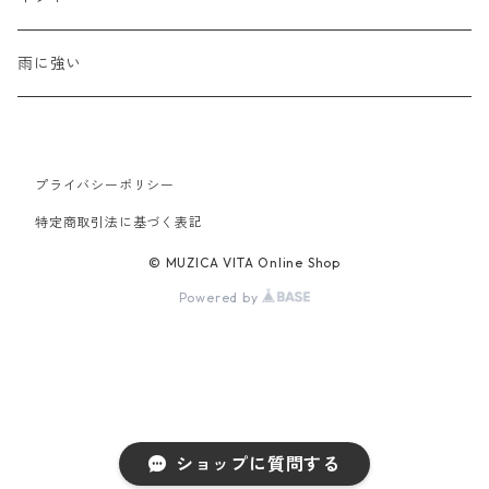
ハンドバッグ
水牛革
母の日
雨に強い
ウォレット・革小物
山羊革
新生活
プライバシーポリシー
豚革
バレンタイン
特定商取引法に基づく表記
© MUZICA VITA Online Shop
Powered by
ショップに質問する