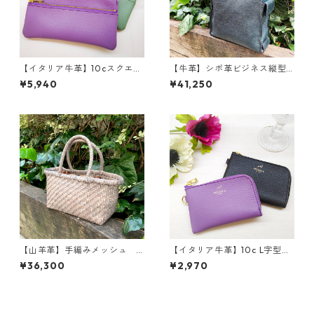
【イタリア牛革】10cスクエア
【牛革】シボ革ビジネス縦型
２段ポーチ<新色追加☆> 本
トート<3色展開> 日本牛革
¥5,940
¥41,250
革 牛革 カラフル ポー
日本生産 ビジネスバッグ A
チ お財布 madeinJAPAN
４収納 ブリーフケース W9
M3036
142
【山羊革】手編みメッシュ
【イタリア牛革】10c L字型ミ
シンプルトートバッグ Sサイズ
ニポーチ<新色追加☆> 本
¥36,300
¥2,970
<5色展開> 軽い 本革 高級
革 牛革 ポーチ カードケ
感 イントレチャート ハン
ース コインケース madein
ドメイド 和装 M8621
JAPAN M3034