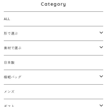
Category
ALL
形で選ぶ
トートバッグ
素材で選ぶ
ショルダーバッグ
メッシュ
日本製
2WAY
エナメル
極軽バッグ
リュック
革Ｘ異素材コンビ
メンズ
メンズ
ビジネスバッグ
牛革
レディース
ギフト