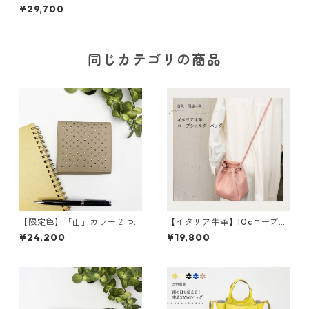
ンドルバッグ＜2色展開＞ M
¥29,700
6041
同じカテゴリの商品
【限定色】「山」カラー２つ
【イタリア牛革】10cロープシ
折り財布 <4色展開> 本革
ョルダー〈8色展開＋限定4
¥24,200
¥19,800
牛革 レザーウォレット 革
色〉 イタリア牛革 軽い
財布 折り畳み財布 カラフ
本革 カラフル カラフルレ
ル M6091
ザー M4022