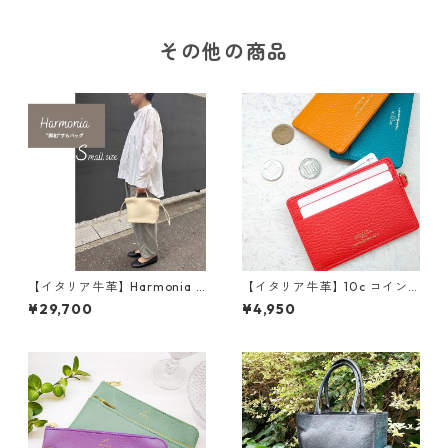
040
021
その他の商品
【イタリア牛革】Harmonia S
【イタリア牛革】10c コイン/
サイズ〈4色展開〉M5091
パスケース<11色展開> イタリ
¥29,700
¥4,950
アンレザー 牛革 本革 パ
スケース コインケース キ
ーケース カラフル 革小
物 M1104