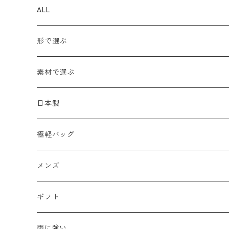
ALL
形で選ぶ
トートバッグ
素材で選ぶ
ショルダーバッグ
メッシュ
日本製
2WAY
エナメル
極軽バッグ
リュック
革Ｘ異素材コンビ
メンズ
メンズ
ビジネスバッグ
牛革
レディース
ギフト
ハンドバッグ
水牛革
母の日
雨に強い