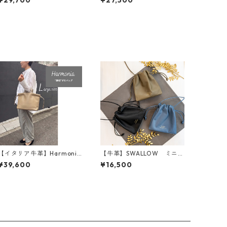
¥29,700
¥27,500
＞ M6041
タリアンレザー 本革 カ
ラフル 牛革 レザーバッ
グ M3040
【イタリア牛革】Harmonia
【牛革】SWALLOW ミニ巾
Lサイズ〈4色展開〉 M5
着ショルダー３WAY＜3色展
¥39,600
¥16,500
092
開＞ 本革 レザーバッ
グ M4111