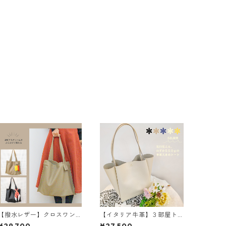
【撥水レザー】クロスワン
【イタリア牛革】３部屋ト
ハンドルバッグ＜2色展開
ートバッグ〈5色展開〉 イ