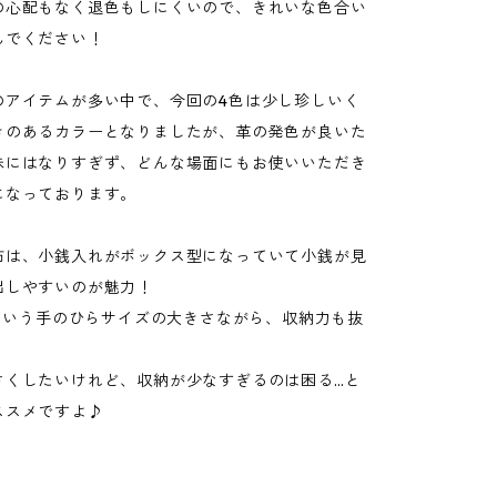
の心配もなく退色もしにくいので、きれいな色合い
んでください！
のアイテムが多い中で、今回の4色は少し珍しいく
きのあるカラーとなりましたが、革の発色が良いた
味にはなりすぎず、どんな場面にもお使いいただき
になっております。
布は、小銭入れがボックス型になっていて小銭が見
出しやすいのが魅力！
㎝という手のひらサイズの大きさながら、収納力も抜
さくしたいけれど、収納が少なすぎるのは困る…と
ススメですよ♪