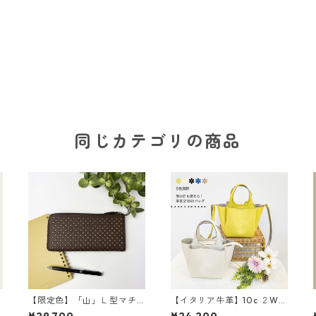
同じカテゴリの商品
プ
【限定色】「山」Ｌ型マチ
【イタリア牛革】10c ２WA
つき長財布<４色展開> 本
Y３部屋ショルダートートバ