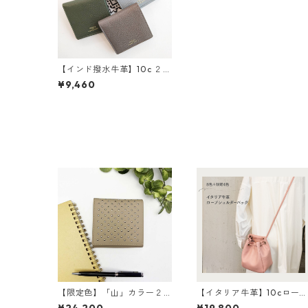
【インド撥水牛革】10c ２つ
折り財布<限定4色> 本革
¥9,460
牛革 レザーウォレット
革財布 折り畳み財布 カ
ラフル M1018
【限定色】「山」カラー２
【イタリア牛革】10cロー
つ折り財布 <4色展開> 本
ショルダー〈8色展開＋限定