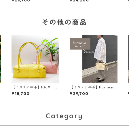
¥29,700
¥24,200
革 レザーウォレット 革
ッグ〈5色展開〉 イタリア
小物 革財布 カラフル M
ンレザー 本革 カラフ
6092
ル 牛革 レザーバッグ M
3038
その他の商品
【イタリア牛革】10cロープ
【イタリア牛革】Harmonia
S
ハンドルバッグ〈7色展開〉
Sサイズ〈4色展開〉M5091
¥18,700
¥29,700
本
イタリア牛革 軽い 本
革 カラフル カラフルレ
ザー M4021
Category