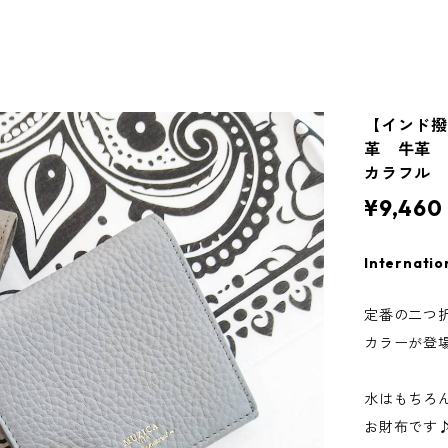
【インド撥
革 牛革
カラフル M
¥9,460
Internatio
定番の二つ
カラーが登
水はもちろ
お財布です