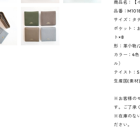
商品名：【イ
品番：M101
サイズ：タテ1
ポケット：
ト×8
形：革小物/
カラー：4色
ル）
テイスト：Soa
生産国(素材
※お客様の
す。ご了承
※在庫のな
ださい。