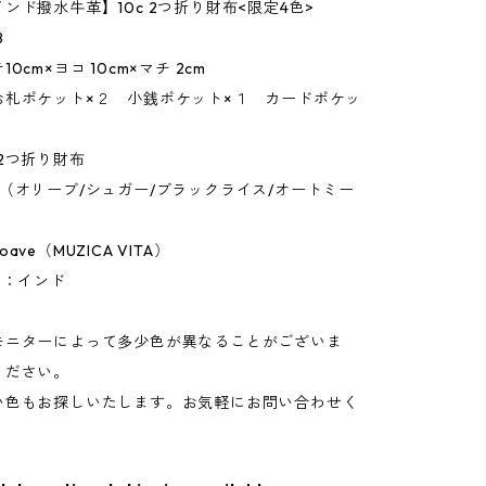
ンド撥水牛革】10c 2つ折り財布<限定4色>
8
0cm×ヨコ 10cm×マチ 2cm
お札ポケット×２ 小銭ポケット×１ カードポケッ
2つ折り財布
（オリーブ/シュガー/ブラックライス/オートミー
ve（MUZICA VITA）
)：インド
モニターによって多少色が異なることがございま
ください。
い色もお探しいたします。お気軽にお問い合わせく