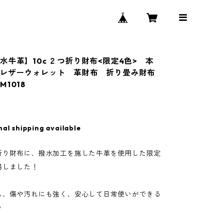
水牛革】10c ２つ折り財布<限定4色> 本
 レザーウォレット 革財布 折り畳み財布
1018
nal shipping available
折り財布に、撥水加工を施した牛革を使用した限定
場しました！
ん、傷や汚れにも強く、安心して日常使いができる
♪