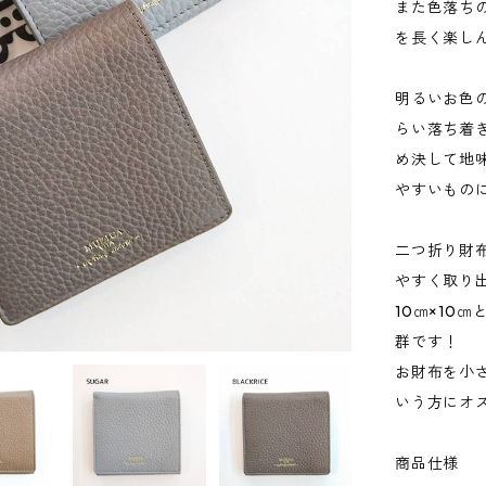
また色落ち
を長く楽し
明るいお色
らい落ち着
め決して地
やすいもの
二つ折り財
やすく取り
10㎝×10
群です！
お財布を小
いう方にオ
商品仕様