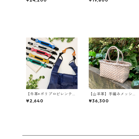
¥24,200
¥19,800
革 牛革 レザーウォレッ
4色〉 イタリア牛革 軽
ト 革財布 折り畳み財
い 本革 カラフル カラ
布 カラフル M6091
フルレザー M4022
【牛革×ポリプロピレンテー
【山羊革】手編みメッシ
プ】にゃんともかわいいあ
ュ シンプルトートバッグ 
¥2,640
¥36,300
とからショルニャー〈22色
サイズ<5色展開> 軽い 
展開〉 ネコ ネコグッ
革 高級感 イントレチャ
ズ エコバッグ ショルダ
ート ハンドメイド 和
ーストラップ 延長ショル
装 M8621
ダー MadeinJAPAN M105
3