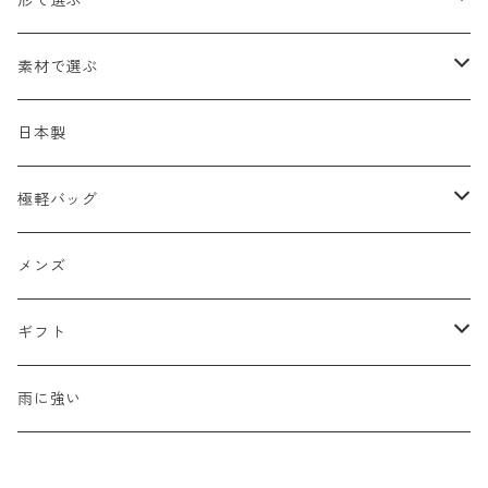
形で選ぶ
トートバッグ
素材で選ぶ
ショルダーバッグ
メッシュ
日本製
2WAY
エナメル
極軽バッグ
リュック
革Ｘ異素材コンビ
メンズ
メンズ
ビジネスバッグ
牛革
レディース
ギフト
ハンドバッグ
水牛革
母の日
雨に強い
ウォレット・革小物
山羊革
新生活