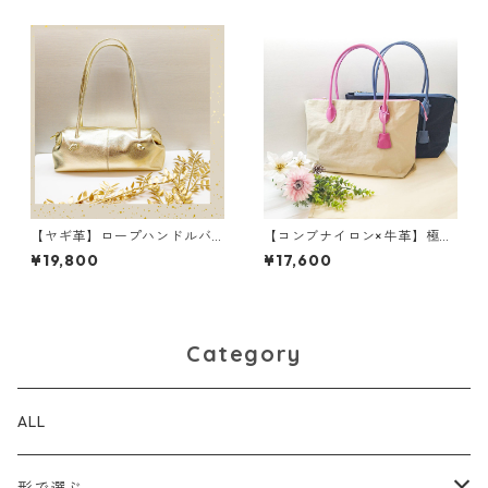
コンパクト カラフル madei
革財布 カラフル M6092
nJAPAN M3033
【ヤギ革】ロープハンドルバ
【コンブナイロン×牛革】極軽
ッグ＜メタリックカラー4色展
バイカラートートバッグ 軽
¥19,800
¥17,600
開＞ 軽い 本革 カラフル
い 撥水 M5056
レザー M4021M
Category
ALL