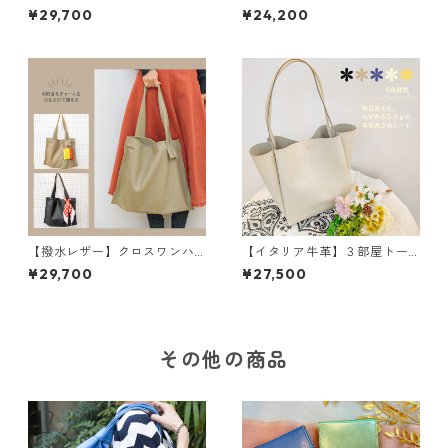
き長財布<４色展開> 本革
３部屋ショルダートートバッ
¥29,700
¥24,200
レザーウォレット 革小物
グ〈5色展開〉 イタリアンレ
革財布 カラフル M6092
ザー 本革 カラフル 牛
革 レザーバッグ M3038
【撥水レザー】クロスワンハ
【イタリア牛革】３部屋トー
ンドルバッグ＜2色展開＞ M
トバッグ〈5色展開〉 イタリ
¥29,700
¥27,500
6041
アンレザー 本革 カラフ
ル 牛革 レザーバッグ M3
040
その他の商品