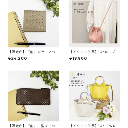
【限定色】「山」カラー２つ
【イタリア牛革】10cロープシ
折り財布 <4色展開> 本革
ョルダー〈8色展開＋限定4
¥24,200
¥19,800
牛革 レザーウォレット 革
色〉 イタリア牛革 軽い
財布 折り畳み財布 カラフ
本革 カラフル カラフルレ
ル M6091
ザー M4022
【限定色】「山」Ｌ型マチつ
【イタリア牛革】10c ２WAY