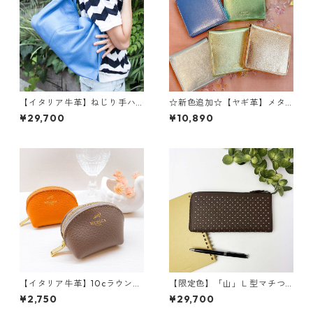
【イタリア牛革】ねじり手ハ
☆新色追加☆【ヤギ革】メタ
ンドバッグ Lサイズ <８色展開
リックカラー２つ折り財布
¥29,700
¥10,890
> ねじり手 イタリアンレザ
本革 ヤギ革 レザーウォレ
ー 軽い カラフルレザー
ット 革財布 折り畳み財
カラフルバッグ 日本製 M7
布 カラフル M1018M
612 極軽
【イタリア牛革】10cラウンド
【限定色】「山」Ｌ型マチつ
コインケース<新色追加★>
き長財布<４色展開> 本革
¥2,750
¥29,700
本革 牛革 コインケース
レザーウォレット 革小物