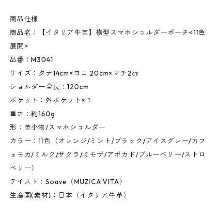
商品仕様
商品名：【イタリア牛革】横型スマホショルダーポーチ<11色
展開>
品番：M3041
サイズ：タテ14cm×ヨコ 20cm×マチ2㎝
ショルダー全長：120cm
ポケット：外ポケット×１
重さ：約160g
形：革小物/スマホショルダー
カラー：11色（オレンジ/ミント/ブラック/アイスグレー/カフ
ェモカ/ミルク/サクラ/ミモザ/アボカド/ブルーベリー/ストロ
ベリー）
テイスト：Soave（MUZICA VITA）
生産国(素材)：日本（イタリア牛革）