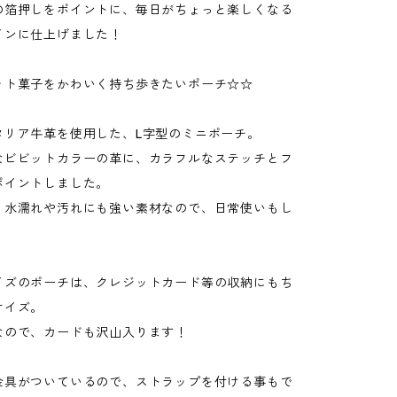
の箔押しをポイントに、毎日がちょっと楽しくなる
インに仕上げました！
ット菓子をかわいく持ち歩きたいポーチ☆☆
タリア牛革を使用した、L字型のミニポーチ。
なビビットカラーの革に、カラフルなステッチとフ
ポイントしました。
、水濡れや汚れにも強い素材なので、日常使いもし
！
イズのポーチは、クレジットカード等の収納にもち
サイズ。
なので、カードも沢山入ります！
金具がついているので、ストラップを付ける事もで