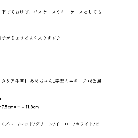
ら下げておけば、パスケースやキーケースとしても
菓子がちょうどよく入ります♪
タリア牛革】 あめちゃんL字型ミニポーチ<6色展
4
.5cm×ヨコ11.8cm
（ブルー/レッド/グリーン/イエロー/ホワイト/ピ