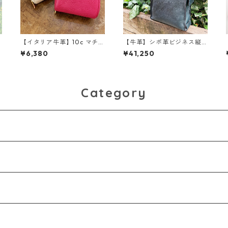
【イタリア牛革】10c マチあ
【牛革】シボ革ビジネス縦
りポーチ〈10色展開〉 イ
型トート<3色展開> 日本牛
¥6,380
¥41,250
タリアンレザー 本革 革
革 日本生産 ビジネスバ
小物 カラフル 牛革 レ
ッグ A４収納 ブリーフケ
ザーポーチ M1013
ース W9142
Category