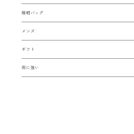
2WAY
エナメル
極軽バッグ
リュック
革Ｘ異素材コンビ
メンズ
メンズ
ビジネスバッグ
牛革
レディース
ギフト
ハンドバッグ
水牛革
母の日
雨に強い
ウォレット・革小物
山羊革
新生活
豚革
バレンタイン