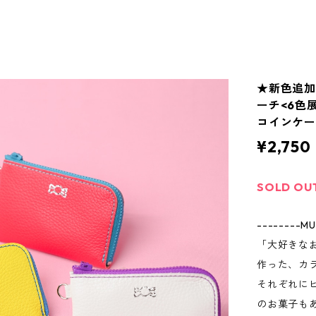
★新色追加
ーチ<6色
コインケース
¥2,750
SOLD OU
-------
「大好きな
作った、カ
それぞれに
のお菓子も