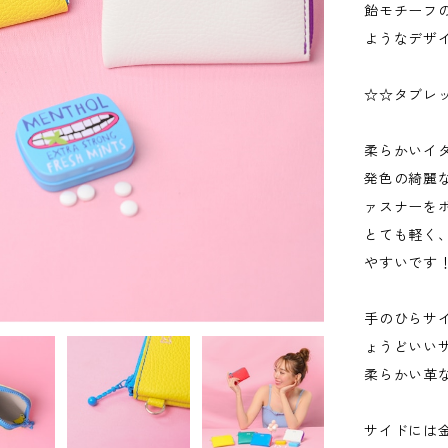
飴モチーフ
ようなデザ
☆☆タブレ
柔らかいイ
発色の綺麗
ァスナーを
とても軽く
やすいです
手のひらサ
ょうどいい
柔らかい革
サイドには