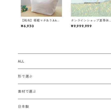
【帆布】極軽マチありA4ト
オンラインショップ夏季休
ートバッグ <9色展開> ト
業のお知らせ
¥6,930
¥9,999,999
ートバッグ 軽い A4収
納 M3022
ALL
形で選ぶ
トートバッグ
素材で選ぶ
ショルダーバッグ
メッシュ
日本製