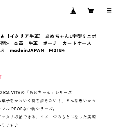
★【イタリア牛革】 あめちゃんL字型ミニポ
展開> 本革 牛革 ポーチ カードケース
 madeinJAPAN M2184
T
-MUZICA VITAの『あめちゃん』シリーズ
お菓子をかわいく持ち歩きたい！」そんな思いから
ラフルでPOPな小物シリーズ。
ピッタリ収納できる、イメージのもとになった実際
あります♪