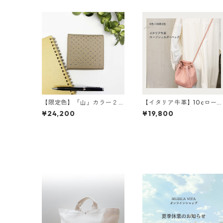
【限定色】「山」カラー２
【イタリア牛革】10cロー
つ折り財布 <4色展開> 本
ショルダー〈8色展開＋限定
¥24,200
¥19,800
革 牛革 レザーウォレッ
4色〉 イタリア牛革 軽
ト 革財布 折り畳み財
い 本革 カラフル カラ
布 カラフル M6091
フルレザー M4022