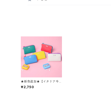
★新色追加★【イタリア牛
革】 あめちゃんL字型ミニポ
¥2,750
ーチ<6色展開> 本革 牛
革 ポーチ カードケー
ス コインケース madein
JAPAN M2184