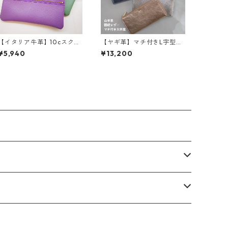
【イタリア牛革】10cスクエ
【ヤギ革】マチ付きL字型長
ア２段ポーチ<新色追加☆>
財布＜メタリックカラー5色
¥5,940
¥13,200
本革 牛革 カラフル
＞ M1107M
ポーチ お財布 madeinJA
PAN M3036