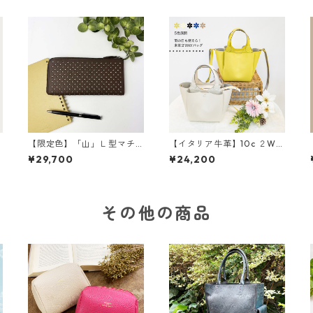
プ
【限定色】「山」Ｌ型マチ
【イタリア牛革】10c ２WA
つき長財布<４色展開> 本
Y３部屋ショルダートートバ
¥29,700
¥24,200
革 レザーウォレット 革
ッグ〈5色展開〉 イタリア
小物 革財布 カラフル M
ンレザー 本革 カラフ
6092
ル 牛革 レザーバッグ M
3038
その他の商品