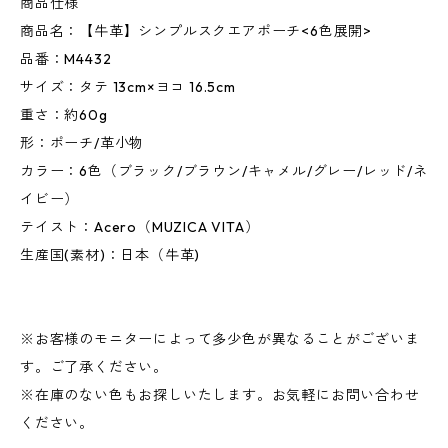
商品仕様
商品名：【牛革】シンプルスクエアポーチ<6色展開>
品番：M4432
サイズ：タテ 13cm×ヨコ 16.5cm
重さ：約60g
形：ポーチ/革小物
カラー：6色（ブラック/ブラウン/キャメル/グレー/レッド/ネ
イビー）
テイスト：Acero（MUZICA VITA）
生産国(素材)：日本（牛革)
※お客様のモニターによって多少色が異なることがございま
す。ご了承ください。
※在庫のない色もお探しいたします。お気軽にお問い合わせ
ください。