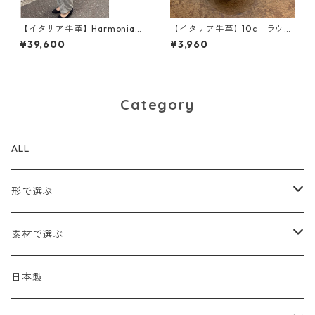
【イタリア牛革】Harmonia
【イタリア牛革】10c ラウン
Lサイズ〈4色展開〉 M5092
ドコインケース<12色展開>
¥39,600
¥3,960
本革 レザーウォレット カ
ラフル イタリアンレザー
小銭入れ M1012
Category
ALL
形で選ぶ
トートバッグ
素材で選ぶ
ショルダーバッグ
メッシュ
日本製