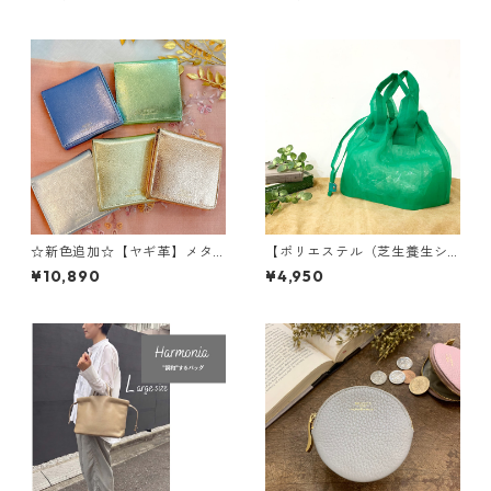
レザーウォレット 革小物
> ねじり手 イタリアンレザ
革財布 カラフル M6092
ー 軽い カラフルレザー
カラフルバッグ 日本製 M7
612 極軽
☆新色追加☆【ヤギ革】メタ
【ポリエステル（芝生養生シ
リックカラー２つ折り財布
ート）】極軽シースルートー
¥10,890
¥4,950
本革 ヤギ革 レザーウォレ
トバッグ<４色展開> 透ける
ット 革財布 折り畳み財
バッグ 極軽 トートバッ
布 カラフル M1018M
グ 養生シート M2101