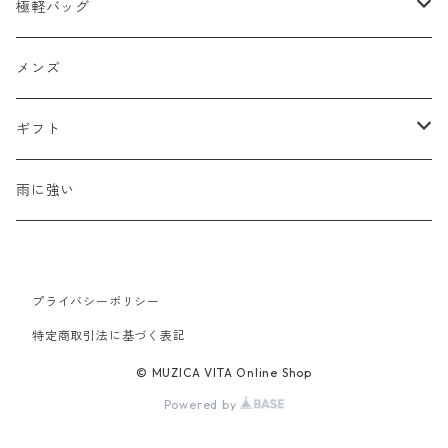
2WAY
エナメル
極軽バッグ
リュック
革Ｘ異素材コンビ
メンズ
メンズ
ビジネスバッグ
牛革
レディース
ギフト
ハンドバッグ
水牛革
母の日
雨に強い
ウォレット・革小物
山羊革
新生活
プライバシーポリシー
豚革
バレンタイン
特定商取引法に基づく表記
© MUZICA VITA Online Shop
Powered by