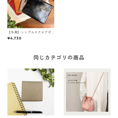
【牛革】シンプルスクエアポ
ーチ<6色展開> 牛革 本革
¥4,730
ポーチ シンプル スクエア
ポーチ MadeinJAPAN M4
432
同じカテゴリの商品