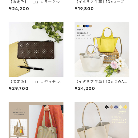
【限定色】「山」カラー２つ
【イタリア牛革】10cロープシ
折り財布 <4色展開> 本革
ョルダー〈8色展開＋限定4
¥24,200
¥19,800
牛革 レザーウォレット 革
色〉 イタリア牛革 軽い
財布 折り畳み財布 カラフ
本革 カラフル カラフルレ
ル M6091
ザー M4022
【限定色】「山」Ｌ型マチつ
【イタリア牛革】10c ２WAY
き長財布<４色展開> 本革
３部屋ショルダートートバッ
¥29,700
¥24,200
レザーウォレット 革小物
グ〈5色展開〉 イタリアンレ
革財布 カラフル M6092
ザー 本革 カラフル 牛
革 レザーバッグ M3038