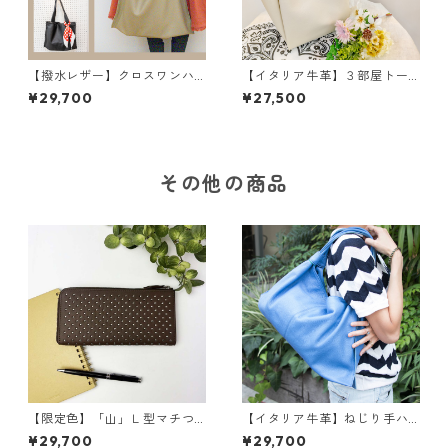
【撥水レザー】クロスワンハ
【イタリア牛革】３部屋トー
ンドルバッグ＜2色展開＞ M
トバッグ〈5色展開〉 イタリ
¥29,700
¥27,500
6041
アンレザー 本革 カラフ
ル 牛革 レザーバッグ M3
040
その他の商品
【限定色】「山」Ｌ型マチつ
【イタリア牛革】ねじり手ハ
き長財布<４色展開> 本革
ンドバッグ Lサイズ <８色展開
¥29,700
¥29,700