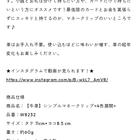
す。小銭とお札は分けて持ちたい方や、カードだけで持ちた
いという方にオススメです！最低限のカードとお金を嵩張ら
ずにスッキリと持てるのが、マネークリップのいいところで
す♪
革はお手入れ不要。使い込むほどに味わいが増す、革の経年
変化もお楽しみください。
★インスタグラムで動画が見られます！★
https://www.instagram.com/p/B-wkL7_AmV8/
商品仕様
商品名：【牛革】シンプルマネークリップ<4色展開>
品番：W8232
サイズ：タテ 11cm×ヨコ8.5 cm
重さ：約60g