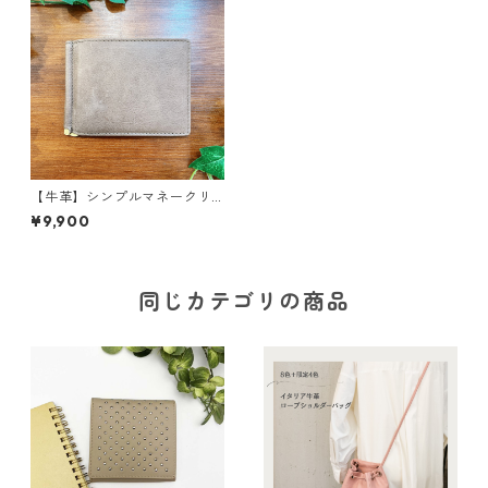
【牛革】シンプルマネークリ
ップ〈4色展開〉 本革 マネ
¥9,900
ークリップ コンパクト ウ
ォレット W8232
同じカテゴリの商品