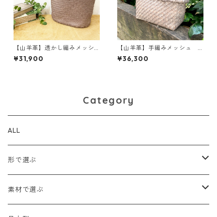
【山羊革】透かし編みメッシ
【山羊革】手編みメッシュ
ュトートバッグ Sサイズ<４色
シンプルトートバッグ Sサイズ
¥31,900
¥36,300
展開> 手編み ハンドメイ
<5色展開> 軽い 本革 高級
ド レザーメッシュ トート
感 イントレチャート ハン
バッグ M2001
ドメイド 和装 M8621
Category
ALL
形で選ぶ
トートバッグ
素材で選ぶ