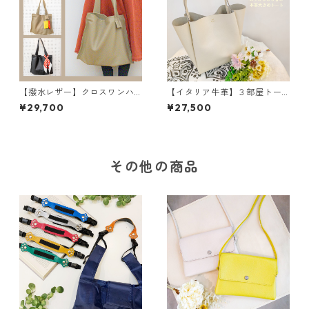
【撥水レザー】クロスワンハ
【イタリア牛革】３部屋トー
ンドルバッグ＜2色展開＞ M
トバッグ〈5色展開〉 イタリ
¥29,700
¥27,500
6041
アンレザー 本革 カラフ
ル 牛革 レザーバッグ M3
040
その他の商品