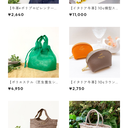
【牛革×ポリプロピレンテー
【イタリア牛革】10c横型スマ
プ】にゃんともかわいいあと
ホショルダーポーチ 本革
¥2,640
¥11,000
からショルニャー〈22色展
スマホショルダー ショルダ
開〉 ネコ ネコグッズ エ
ーポーチ M3041
コバッグ ショルダーストラ
ップ 延長ショルダー Made
inJAPAN M1053
【ポリエステル（芝生養生シ
【イタリア牛革】10cラウンド
ート）】極軽シースルートー
コインケース<新色追加★>
¥4,950
¥2,750
トバッグ<４色展開> 透ける
本革 牛革 コインケース
バッグ 極軽 トートバッ
コンパクト カラフル madei
グ 養生シート M2101
nJAPAN M3033