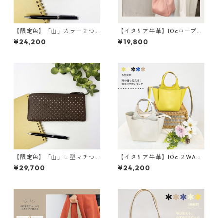
【限定色】「山」カラー２つ
【イタリア牛革】10cロープシ
折り財布 <4色展開> 本革
ョルダー〈8色展開＋限定4
¥24,200
¥19,800
牛革 レザーウォレット 革
色〉 イタリア牛革 軽い
財布 折り畳み財布 カラフ
本革 カラフル カラフルレ
ル M6091
ザー M4022
【限定色】「山」Ｌ型マチつ
【イタリア牛革】10c ２WAY
き長財布<４色展開> 本革
３部屋ショルダートートバッ
¥29,700
¥24,200
レザーウォレット 革小物
グ〈5色展開〉 イタリアンレ
革財布 カラフル M6092
ザー 本革 カラフル 牛
革 レザーバッグ M3038