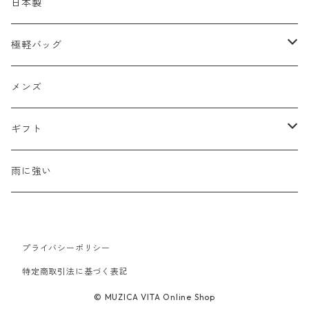
ショルダーバッグ
メッシュ
日本製
2WAY
エナメル
極軽バッグ
リュック
革Ｘ異素材コンビ
メンズ
メンズ
ビジネスバッグ
牛革
レディース
ギフト
ハンドバッグ
水牛革
母の日
雨に強い
ウォレット・革小物
山羊革
新生活
プライバシーポリシー
豚革
バレンタイン
特定商取引法に基づく表記
© MUZICA VITA Online Shop